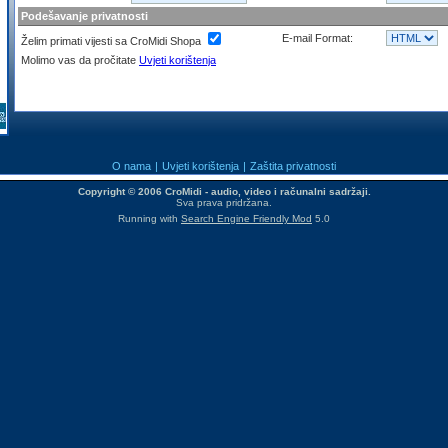
Podešavanje privatnosti
E-mail Format:
Želim primati vijesti sa CroMidi Shopa
Molimo vas da pročitate
Uvjeti korištenja
O nama
|
Uvjeti korištenja
|
Zaštita privatnosti
Copyright © 2006 CroMidi - audio, video i računalni sadržaji.
Sva prava pridržana.
Running with
Search Engine Friendly Mod
5.0