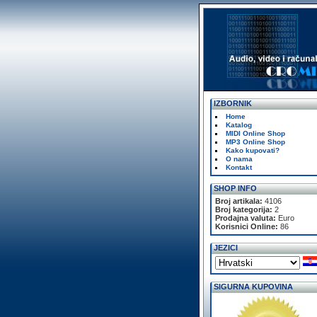
IZBORNIK
Home
Katalog
MIDI Online Shop
MP3 Online Shop
Kako kupovati?
O nama
Kontakt
SHOP INFO
Broj artikala:
4106
Broj kategorija:
2
Prodajna valuta:
Euro
Korisnici Online:
86
JEZICI
SIGURNA KUPOVINA