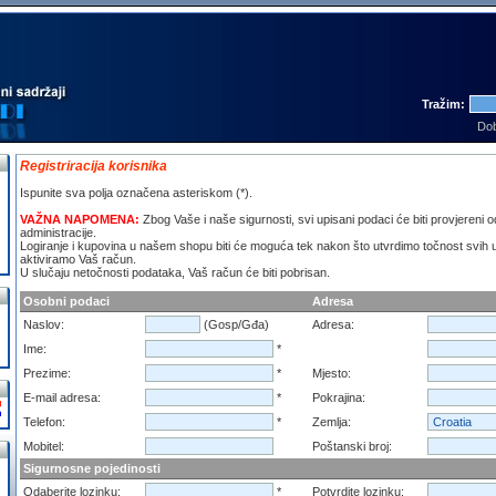
Tražim:
Dob
Registriracija korisnika
Ispunite sva polja označena asteriskom (*).
VAŽNA NAPOMENA:
Zbog Vaše i naše sigurnosti, svi upisani podaci će biti provjereni 
administracije.
Logiranje i kupovina u našem shopu biti će moguća tek nakon što utvrdimo točnost svih 
aktiviramo Vaš račun.
U slučaju netočnosti podataka, Vaš račun će biti pobrisan.
Osobni podaci
Adresa
Naslov:
(Gosp/Gđa)
Adresa:
Ime:
*
Prezime:
*
Mjesto:
E-mail adresa:
*
Pokrajina:
Telefon:
*
Zemlja:
Mobitel:
Poštanski broj:
Sigurnosne pojedinosti
Odaberite lozinku:
*
Potvrdite lozinku: