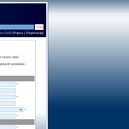
ro Došli
[
Prijava
|
Registracija
]
od strane naše
upisanih podataka i
*
*
*
*
*