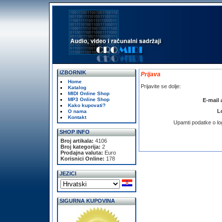
IZBORNIK
Prijava
Home
Prijavite se dolje:
Katalog
MIDI Online Shop
MP3 Online Shop
E-mail 
Kako kupovati?
L
O nama
Kontakt
Upamti podatke o lo
SHOP INFO
Broj artikala:
4106
Broj kategorija:
2
Prodajna valuta:
Euro
Korisnici Online:
178
JEZICI
SIGURNA KUPOVINA