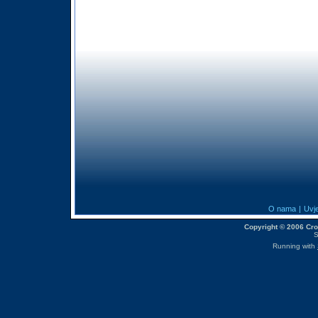
O nama
|
Uvje
Copyright © 2006 CroM
S
Running with