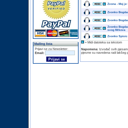
Zvona - Moj je
Zvonko Bogdan 
Zvonko Bogdan
Zvonko Bogda
svog Mrkova
Zvonko Spisic
= Midi datoteka sa tekstom
Mailing lista
Prijavi se za Newsletter:
Napomena
: Izvođač svih pjesam
pjesme su navedena radi lakšeg 
Email: