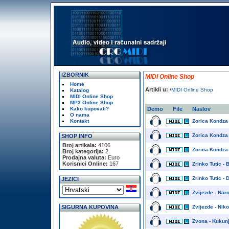
IZBORNIK
MIDI Online Shop
Home
Artikli u:
/
MIDI Online Shop
Katalog
MIDI Online Shop
MP3 Online Shop
Kako kupovati?
Demo
File
Naslov
O nama
Kontakt
Zorica Kondza
Zorica Kondza 
SHOP INFO
Broj artikala:
4106
Zorica Kondza 
Broj kategorija:
2
Prodajna valuta:
Euro
Korisnici Online:
167
Zrinko Tutic - 
Zrinko Tutic - 
JEZICI
Zvijezde - Naro
SIGURNA KUPOVINA
Zvijezde - Niko
Zvona - Kukun