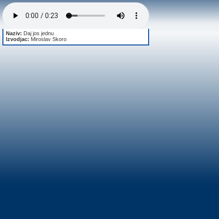
Naziv:
Daj jos jednu
Izvodjac:
Miroslav Skoro