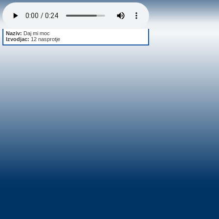
Naziv:
Daj mi moc
Izvodjac:
12 nasprotje