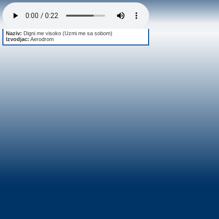
Naziv:
Digni me visoko (Uzmi me sa sobom)
Izvodjac:
Aerodrom