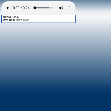
Naziv:
Lopov
Izvodjac:
Indira i Alen