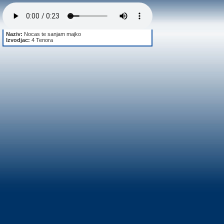
Naziv:
Nocas te sanjam majko
Izvodjac:
4 Tenora