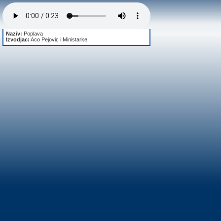
Naziv:
Poplava
Izvodjac:
Aco Pejovic i Ministarke