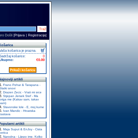
ro Došli
[
Prijava
|
Registracija
]
Košarica
Vaša košarica je prazna.
Sadržaj košarice:
0
Ukupno:
€0.00
Prikaži košaricu
Najnoviji artikli
Frano Pehar & Tarapana -
Slatki snovi
Drazen Zecic - Vrati mi srce
Stjepan Jersek Stef - Ma
briga me (Kakav sam, takav
sam)
Slavonske lole - E, moj kume
Ivan Mandic - Hrvatska
zastava
Popularni artikli
Maja Suput & EnJoy - Cista
petica
Narodna - Lijepo ime, Kolko