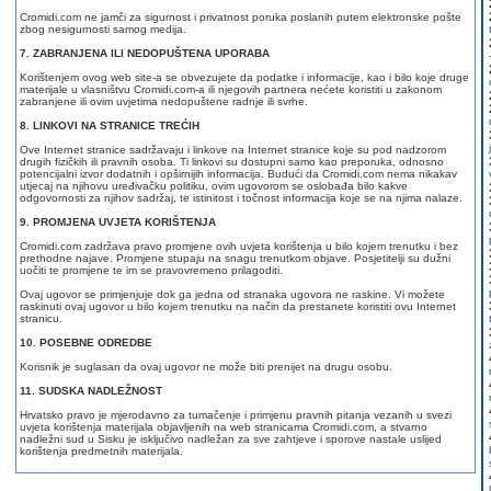
Cromidi.com ne jamči za sigurnost i privatnost poruka poslanih putem elektronske pošte
zbog nesigurnosti samog medija.
7. ZABRANJENA ILI NEDOPUŠTENA UPORABA
Korištenjem ovog web site-a se obvezujete da podatke i informacije, kao i bilo koje druge
materijale u vlasništvu Cromidi.com-a ili njegovih partnera nećete koristiti u zakonom
zabranjene ili ovim uvjetima nedopuštene radnje ili svrhe.
8. LINKOVI NA STRANICE TREĆIH
Ove Internet stranice sadržavaju i linkove na Internet stranice koje su pod nadzorom
drugih fizičkih ili pravnih osoba. Ti linkovi su dostupni samo kao preporuka, odnosno
potencijalni izvor dodatnih i opširnijih informacija. Budući da Cromidi.com nema nikakav
utjecaj na njihovu uređivačku politiku, ovim ugovorom se oslobađa bilo kakve
odgovornosti za njihov sadržaj, te istinitost i točnost informacija koje se na njima nalaze.
9. PROMJENA UVJETA KORIŠTENJA
Cromidi.com zadržava pravo promjene ovih uvjeta korištenja u bilo kojem trenutku i bez
prethodne najave. Promjene stupaju na snagu trenutkom objave. Posjetitelji su dužni
uočiti te promjene te im se pravovremeno prilagoditi.
Ovaj ugovor se primjenjuje dok ga jedna od stranaka ugovora ne raskine. Vi možete
raskinuti ovaj ugovor u bilo kojem trenutku na način da prestanete koristiti ovu Internet
stranicu.
10. POSEBNE ODREDBE
Korisnik je suglasan da ovaj ugovor ne može biti prenijet na drugu osobu.
11. SUDSKA NADLEŽNOST
Hrvatsko pravo je mjerodavno za tumačenje i primjenu pravnih pitanja vezanih u svezi
uvjeta korištenja materijala objavljenih na web stranicama Cromidi.com, a stvarno
nadležni sud u Sisku je isključivo nadležan za sve zahtjeve i sporove nastale uslijed
korištenja predmetnih materijala.