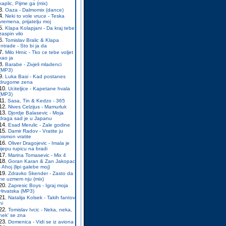
kaplic, Pijme ga (mix)
Oaza - Dalmomix (dance)
Neki to vole vruce - Teska
vremena, prijatelju moj
Klapa Kolapjani - Da kraj tebe
zaspin vilo
Tomislav Bralic & Klapa
Intrade - Sto bi ja da
Milo Hrnic - Tko ce tebe voljet
kao ja
Barabe - Zivjeli mladenci
(MP3)
Luka Basi - Kad postanes
drugome zena
Uciteljice - Kapetane hvala
(MP3)
Sasa, Tin & Kedzo - 365
Nives Celzijus - Mamurluk
Djordje Balasevic - Moja
draga sad je u Japanu
Esad Merulic - Zale godine
Damir Radov - Vratite ju
pismon vratite
Oliver Dragojevic - Imala je
lijepu rupicu na bradi
Marina Tomasevic - Mix 4
Goran Karan & Zan Jakopac
- Ahoj (lipi galebe moj)
Zdravko Skender - Zasto da
ne uzmem nju (mix)
Zapresic Boys - Igraj moja
Hrvatska (MP3)
Natalija Kolsek - Takih fantov
ni
Tomislav Ivcic - Neka, neka,
nek' se zna
Domenica - Vidi se iz aviona