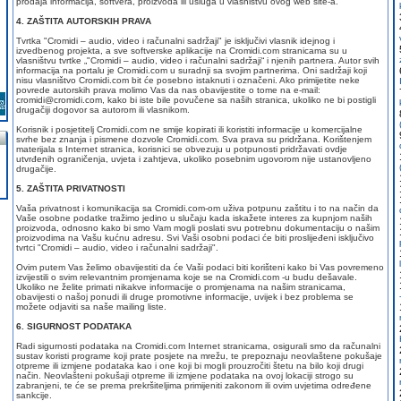
prodaja informacija, softvera, proizvoda ili usluga u vlasništvu ovog web site-a.
4. ZAŠTITA AUTORSKIH PRAVA
Tvrtka "Cromidi – audio, video i računalni sadržaji" je isključivi vlasnik idejnog i
izvedbenog projekta, a sve softverske aplikacije na Cromidi.com stranicama su u
vlasništvu tvrtke „"Cromidi – audio, video i računalni sadržaji“ i njenih partnera. Autor svih
informacija na portalu je Cromidi.com u suradnji sa svojim partnerima. Oni sadržaji koji
nisu vlasništvo Cromidi.com bit će posebno istaknuti i označeni. Ako primijetite neke
povrede autorskih prava molimo Vas da nas obavijestite o tome na e-mail:
cromidi@cromidi.com, kako bi iste bile povučene sa naših stranica, ukoliko ne bi postigli
drugačiji dogovor sa autorom ili vlasnikom.
Korisnik i posjetitelj Cromidi.com ne smije kopirati ili koristiti informacije u komercijalne
svrhe bez znanja i pismene dozvole Cromidi.com. Sva prava su pridržana. Korištenjem
materijala s Internet stranica, korisnici se obvezuju u potpunosti pridržavati ovdje
utvrđenih ograničenja, uvjeta i zahtjeva, ukoliko posebnim ugovorom nije ustanovljeno
drugačije.
5. ZAŠTITA PRIVATNOSTI
Vaša privatnost i komunikacija sa Cromidi.com-om uživa potpunu zaštitu i to na način da
Vaše osobne podatke tražimo jedino u slučaju kada iskažete interes za kupnjom naših
proizvoda, odnosno kako bi smo Vam mogli poslati svu potrebnu dokumentaciju o našim
proizvodima na Vašu kućnu adresu. Svi Vaši osobni podaci će biti proslijeđeni isključivo
tvrtci "Cromidi – audio, video i računalni sadržaji".
Ovim putem Vas želimo obavijestiti da će Vaši podaci biti korišteni kako bi Vas povremeno
izvijestili o svim relevantnim promjenama koje se na Cromidi.com -u budu dešavale.
Ukoliko ne želite primati nikakve informacije o promjenama na našim stranicama,
obavijesti o našoj ponudi ili druge promotivne informacije, uvijek i bez problema se
možete odjaviti sa naše mailing liste.
6. SIGURNOST PODATAKA
Radi sigurnosti podataka na Cromidi.com Internet stranicama, osigurali smo da računalni
sustav koristi programe koji prate posjete na mrežu, te prepoznaju neovlaštene pokušaje
otpreme ili izmjene podataka kao i one koji bi mogli prouzročiti štetu na bilo koji drugi
način. Neovlašteni pokušaji otpreme ili izmjene podataka na ovoj lokaciji strogo su
zabranjeni, te će se prema prekršiteljima primijeniti zakonom ili ovim uvjetima određene
sankcije.