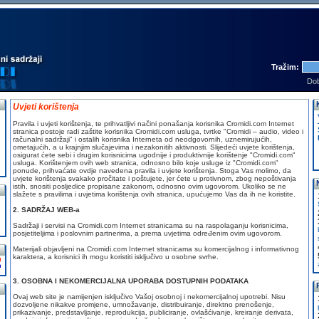
Tražim:
Dob
Uvjeti korištenja
Pravila i uvjeti korištenja, te prihvatljivi načini ponašanja korisnika Cromidi.com Internet
stranica postoje radi zaštite korisnika Cromidi.com usluga, tvrtke "Cromidi – audio, video i
računalni sadržaji" i ostalih korisnika Interneta od neodgovornih, uznemirujućih,
ometajućih, a u krajnjim slučajevima i nezakonitih aktivnosti. Slijedeći uvjete korištenja,
osigurat ćete sebi i drugim korisnicima ugodnije i produktivnije korištenje "Cromidi.com"
usluga. Korištenjem ovih web stranica, odnosno bilo koje usluge iz "Cromidi.com"
ponude, prihvaćate ovdje navedena pravila i uvjete korištenja. Stoga Vas molimo, da
uvjete korištenja svakako pročitate i poštujete, jer ćete u protivnom, zbog nepoštivanja
istih, snositi posljedice propisane zakonom, odnosno ovim ugovorom. Ukoliko se ne
slažete s pravilima i uvjetima korištenja ovih stranica, upućujemo Vas da ih ne koristite.
2. SADRŽAJ WEB-a
Sadržaji i servisi na Cromidi.com Internet stranicama su na raspolaganju korisnicima,
posjetiteljima i poslovnim partnerima, a prema uvjetima određenim ovim ugovorom.
Materijali objavljeni na Cromidi.com Internet stranicama su komercijalnog i informativnog
karaktera, a korisnici ih mogu koristiti isključivo u osobne svrhe.
3. OSOBNA I NEKOMERCIJALNA UPORABA DOSTUPNIH PODATAKA
Ovaj web site je namijenjen isključivo Vašoj osobnoj i nekomercijalnoj upotrebi. Nisu
dozvoljene nikakve promjene, umnožavanje, distribuiranje, direktno prenošenje,
prikazivanje, predstavljanje, reprodukcija, publiciranje, ovlašćivanje, kreiranje derivata,