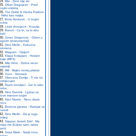
Mia - Zivot nije siv
Oliver Dragojevic - Pred
tvojim vratima
The Dekle & Hanka Paldum
- Nitko kao majka
Boris Novkovic - U tvojim
ocima
Licke drvosjece - Kosulja
Baruni - Ca bi, ca bi abu
dabi
Zoran Simjanovic - Grlom u
jagode (instrumental)
Dino Merlin - Kokuzna
vremena
Magazin - Opijum
Klapa Kolapjani - Hodam
dalje (MP3)
Milo Hrnic - Dobra vecer
prijatelji
Mili - Majko nemoj plakati
Vuco - Siromasi
Obecana Zemlja - Ti me ne
primjecujes
Razni izvodjaci - Zar to tako
treba
Dino Dvornik - Ljubav se
zove imenom tvojim
Alen Nizetic - Necu disati
necu
Bozicna pjesma - Radujte se
narodi
Dino Merlin - Da je tuga
snijeg
Stjepan Jersek Stef - Ma
briga me (Kakav sam, takav
sam)
Sasa Matic - Nadji novu
ljubav