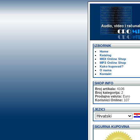
IZBORNIK
Home
Katalog
MIDI Online Shop
MP3 Online Shop
Kako kupovati?
O nama
Kontakt
SHOP INFO
Broj artikala:
4106
Broj kategorija:
2
Prodajna valuta:
Euro
Korisnici Online:
107
JEZICI
SIGURNA KUPOVINA