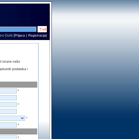
ro Došli
[
Prijava
|
Registracija
]
od strane naše
upisanih podataka i
*
*
*
*
*