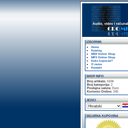
IZBORNIK
Home
Katalog
MIDI Online Shop
MP3 Online Shop
Kako kupovati?
O nama
Kontakt
SHOP INFO
Broj artikala:
4106
Broj kategorija:
2
Prodajna valuta:
Euro
Korisnici Online:
245
JEZICI
SIGURNA KUPOVINA