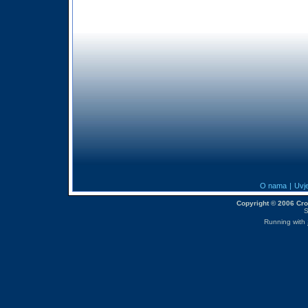
O nama
|
Uvje
Copyright © 2006 CroM
S
Running with