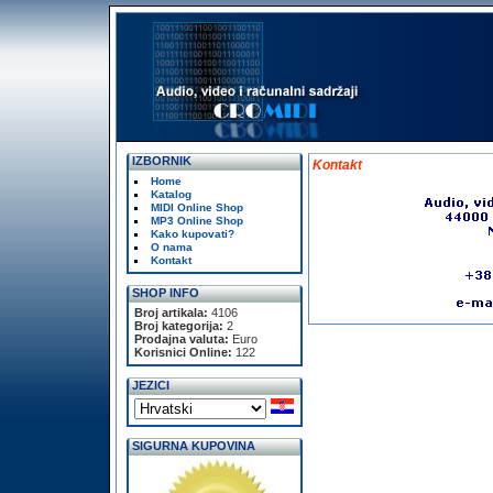
IZBORNIK
Kontakt
Home
Katalog
MIDI Online Shop
MP3 Online Shop
Kako kupovati?
O nama
Kontakt
SHOP INFO
Broj artikala:
4106
Broj kategorija:
2
Prodajna valuta:
Euro
Korisnici Online:
122
JEZICI
SIGURNA KUPOVINA