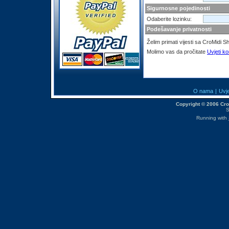
Sigurnosne pojedinosti
Odaberite lozinku:
Podešavanje privatnosti
Želim primati vijesti sa CroMidi 
Molimo vas da pročitate
Uvjeti ko
O nama
|
Uvje
Copyright © 2006 CroM
S
Running with