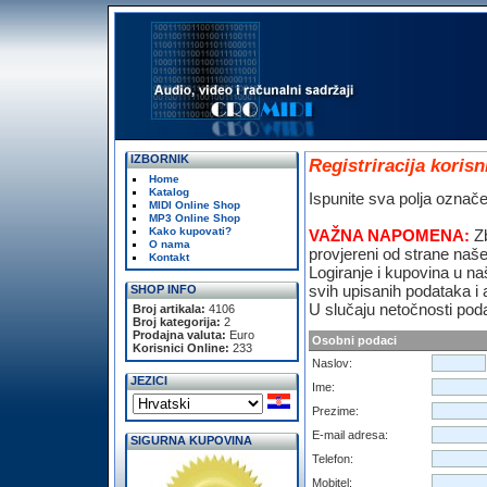
IZBORNIK
Registriracija korisn
Home
Katalog
Ispunite sva polja označe
MIDI Online Shop
MP3 Online Shop
Kako kupovati?
VAŽNA NAPOMENA:
Z
O nama
provjereni od strane naše
Kontakt
Logiranje i kupovina u n
svih upisanih podataka i
SHOP INFO
U slučaju netočnosti poda
Broj artikala:
4106
Broj kategorija:
2
Prodajna valuta:
Euro
Osobni podaci
Korisnici Online:
233
Naslov:
JEZICI
Ime:
Prezime:
E-mail adresa:
SIGURNA KUPOVINA
Telefon:
Mobitel: