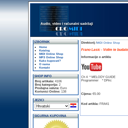
IZBORNIK
Direktorij
/
MIDI Online Shop
Home
Frano Lasic - Volim te budal
Katalog
MIDI Online Shop
Informacije o artiklu
MP3 Online Shop
Kako kupovati?
O nama
Kontakt
SHOP INFO
Ch 4 * MELODY GUIDE
Programmer * DPirc
Broj artikala:
4106
Broj kategorija:
2
Prodajna valuta:
Euro
Korisnici Online:
138
Cijena:
€5.00
JEZICI
Kod artikla:
FRA41
SIGURNA KUPOVINA