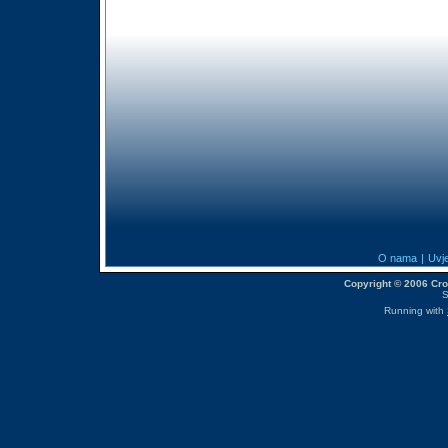
O nama
|
Uvje
Copyright © 2006 CroM
S
Running with