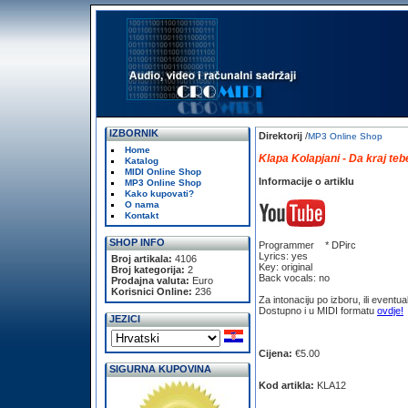
IZBORNIK
Direktorij
/
MP3 Online Shop
Home
Klapa Kolapjani - Da kraj teb
Katalog
MIDI Online Shop
Informacije o artiklu
MP3 Online Shop
Kako kupovati?
O nama
Kontakt
SHOP INFO
Programmer * DPirc
Lyrics: yes
Broj artikala:
4106
Key: original
Broj kategorija:
2
Back vocals: no
Prodajna valuta:
Euro
Korisnici Online:
236
Za intonaciju po izboru, ili eventual
Dostupno i u MIDI formatu
ovdje!
JEZICI
Cijena:
€5.00
SIGURNA KUPOVINA
Kod artikla:
KLA12