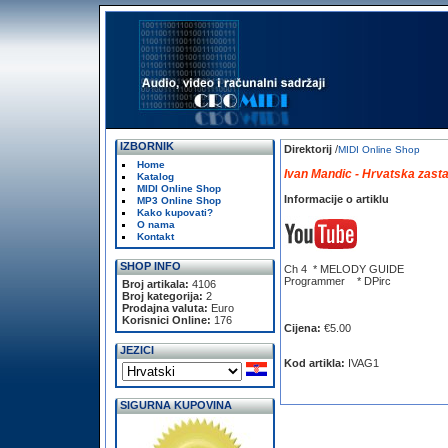
IZBORNIK
Direktorij
/
MIDI Online Shop
Home
Ivan Mandic - Hrvatska zast
Katalog
MIDI Online Shop
Informacije o artiklu
MP3 Online Shop
Kako kupovati?
O nama
Kontakt
SHOP INFO
Ch 4 * MELODY GUIDE
Programmer * DPirc
Broj artikala:
4106
Broj kategorija:
2
Prodajna valuta:
Euro
Korisnici Online:
176
Cijena:
€5.00
JEZICI
Kod artikla:
IVAG1
SIGURNA KUPOVINA