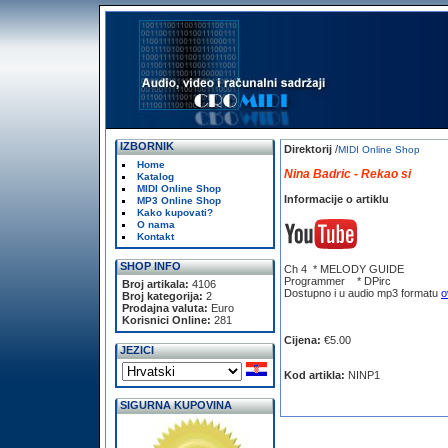
IZBORNIK
Direktorij
/
MIDI Online Shop
Home
Nina Badric - Rekao si
Katalog
MIDI Online Shop
Informacije o artiklu
MP3 Online Shop
Kako kupovati?
O nama
Kontakt
SHOP INFO
Ch 4 * MELODY GUIDE
Programmer * DPirc
Broj artikala:
4106
Dostupno i u audio mp3 formatu
o
Broj kategorija:
2
Prodajna valuta:
Euro
Korisnici Online:
281
Cijena:
€5.00
JEZICI
Kod artikla:
NINP1
SIGURNA KUPOVINA