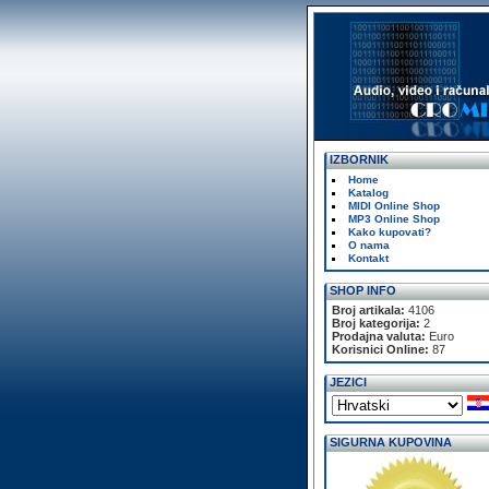
IZBORNIK
Home
Katalog
MIDI Online Shop
MP3 Online Shop
Kako kupovati?
O nama
Kontakt
SHOP INFO
Broj artikala:
4106
Broj kategorija:
2
Prodajna valuta:
Euro
Korisnici Online:
87
JEZICI
SIGURNA KUPOVINA