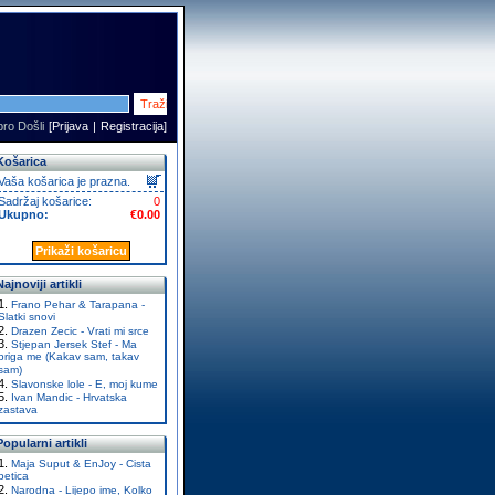
ro Došli
[
Prijava
|
Registracija
]
Košarica
Vaša košarica je prazna.
Sadržaj košarice:
0
Ukupno:
€0.00
Prikaži košaricu
Najnoviji artikli
Frano Pehar & Tarapana -
Slatki snovi
Drazen Zecic - Vrati mi srce
Stjepan Jersek Stef - Ma
briga me (Kakav sam, takav
sam)
Slavonske lole - E, moj kume
Ivan Mandic - Hrvatska
zastava
Popularni artikli
Maja Suput & EnJoy - Cista
petica
Narodna - Lijepo ime, Kolko