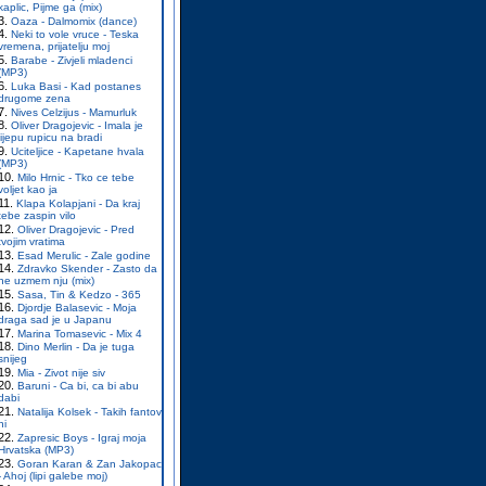
kaplic, Pijme ga (mix)
Oaza - Dalmomix (dance)
Neki to vole vruce - Teska
vremena, prijatelju moj
Barabe - Zivjeli mladenci
(MP3)
Luka Basi - Kad postanes
drugome zena
Nives Celzijus - Mamurluk
Oliver Dragojevic - Imala je
lijepu rupicu na bradi
Uciteljice - Kapetane hvala
(MP3)
Milo Hrnic - Tko ce tebe
voljet kao ja
Klapa Kolapjani - Da kraj
tebe zaspin vilo
Oliver Dragojevic - Pred
tvojim vratima
Esad Merulic - Zale godine
Zdravko Skender - Zasto da
ne uzmem nju (mix)
Sasa, Tin & Kedzo - 365
Djordje Balasevic - Moja
draga sad je u Japanu
Marina Tomasevic - Mix 4
Dino Merlin - Da je tuga
snijeg
Mia - Zivot nije siv
Baruni - Ca bi, ca bi abu
dabi
Natalija Kolsek - Takih fantov
ni
Zapresic Boys - Igraj moja
Hrvatska (MP3)
Goran Karan & Zan Jakopac
- Ahoj (lipi galebe moj)