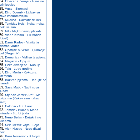
Obecana Zemlja - Ti me ne
primjecujes
Vuco - Siromasi
Dino Dvornik - Ljubav se
zove imenom tvojim
Nikolina - Dalmatinski mix
Tomislav Ivcic - Neka, neka,
nek' se zna
Mili - Majko nemoj plakati
Vlado Kreslin - Lili Marlen
(Live!)
Damir Radov - Vratite ju
pismon vratite
Opatijski suveniri - Ljubav je
bol (Megamix)
Domenica - Vidi se iz aviona
Magazin - Opijum
Licke drvosjece - Kosulja
Takt - Lude godine
Dino Merlin - Kokuzna
vremena
Bozicna pjesma - Radujte se
narodi
Sasa Matic - Nadji novu
ljubav
Stjepan Jersek Stef - Ma
briga me (Kakav sam, takav
sam)
Colonia - 1001 noc
Tomislav Bralic & Klapa
Intrade - Sto bi ja da
Neno Belan - Dotakni me
usnama
Seid Memic Vajta - Lejla
Alen Nizetic - Necu disati
necu
Boris Novkovic - U tvojim
ocima