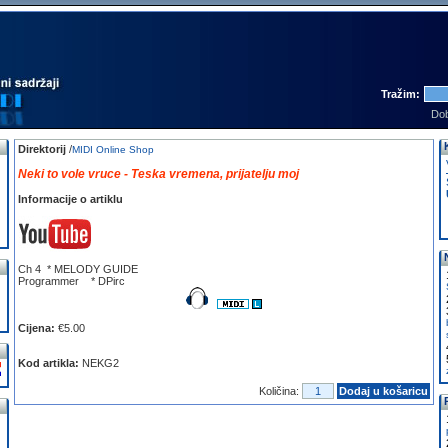
Tražim:
Dob
Direktorij
/
MIDI Online Shop
Neki to vole vruce - Teska vremena, prijatelju moj
Informacije o artiklu
Ch 4 * MELODY GUIDE
Programmer * DPirc
Cijena:
€5.00
Kod artikla:
NEKG2
Količina:
Dodaj u košaricu