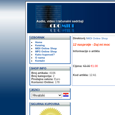
IZBORNIK
Direktorij
/
MIDI Online Shop
Home
12 nasprotje - Daj mi moc
Katalog
MIDI Online Shop
Informacije o artiklu
MP3 Online Shop
Kako kupovati?
O nama
Kontakt
Cijena:
€3.00
€1.00
SHOP INFO
Broj artikala:
4106
Kod artikla:
12 A1
Broj kategorija:
2
Prodajna valuta:
Euro
Korisnici Online:
178
JEZICI
SIGURNA KUPOVINA