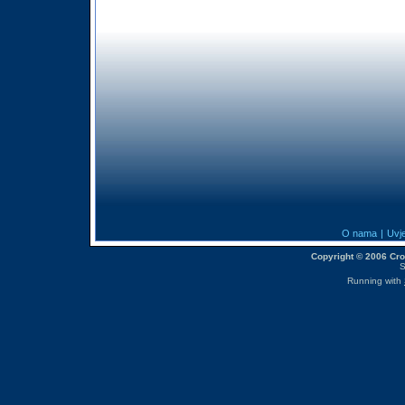
O nama
|
Uvje
Copyright © 2006 CroM
S
Running with