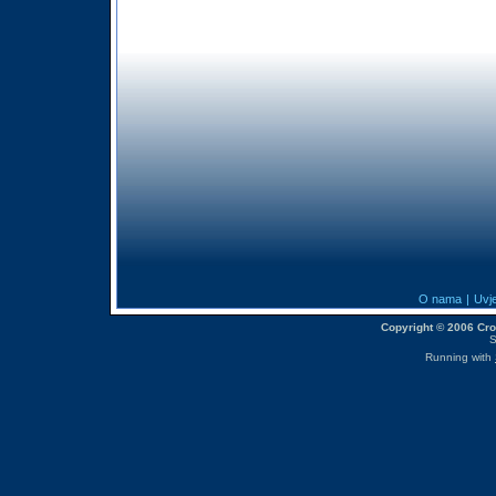
O nama
|
Uvje
Copyright © 2006 CroM
S
Running with