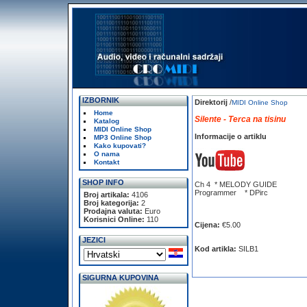
IZBORNIK
Direktorij
/
MIDI Online Shop
Home
Silente - Terca na tisinu
Katalog
MIDI Online Shop
Informacije o artiklu
MP3 Online Shop
Kako kupovati?
O nama
Kontakt
SHOP INFO
Ch 4 * MELODY GUIDE
Programmer * DPirc
Broj artikala:
4106
Broj kategorija:
2
Prodajna valuta:
Euro
Korisnici Online:
110
Cijena:
€5.00
JEZICI
Kod artikla:
SILB1
SIGURNA KUPOVINA