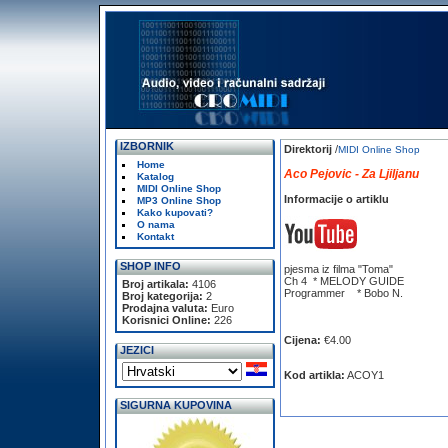
IZBORNIK
Direktorij
/
MIDI Online Shop
Home
Aco Pejovic - Za Ljiljanu
Katalog
MIDI Online Shop
Informacije o artiklu
MP3 Online Shop
Kako kupovati?
O nama
Kontakt
SHOP INFO
pjesma iz filma "Toma"
Ch 4 * MELODY GUIDE
Broj artikala:
4106
Programmer * Bobo N.
Broj kategorija:
2
Prodajna valuta:
Euro
Korisnici Online:
226
Cijena:
€4.00
JEZICI
Kod artikla:
ACOY1
SIGURNA KUPOVINA