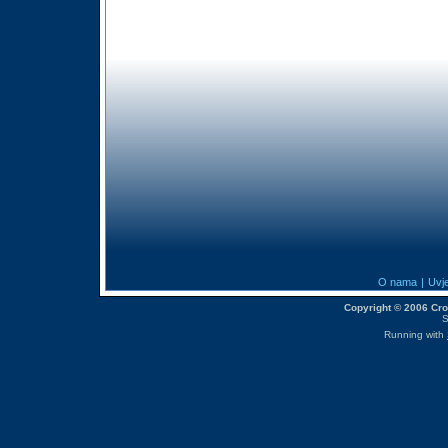
O nama
|
Uvje
Copyright © 2006 CroM
S
Running with