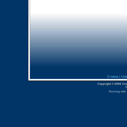
O nama
|
Uvje
Copyright © 2006 CroM
S
Running with