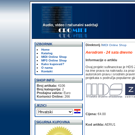
IZBORNIK
Direktorij
/
MIDI Online Shop
Home
Aerodrom - 24 sata dnevno
Katalog
MIDI Online Shop
Informacije o artiklu
MP3 Online Shop
Kako kupovati?
Ovaj projekt sufinancirao je HDS
O nama
na ime prava na naknadu za prazn
Kontakt
autorskom pravu i srodnim pravim
projekata s područja popularne gl
SHOP INFO
Broj artikala:
4106
Broj kategorija:
2
Prodajna valuta:
Euro
Korisnici Online:
266
JEZICI
Cijena:
€4.00
SIGURNA KUPOVINA
Kod artikla:
AERU1