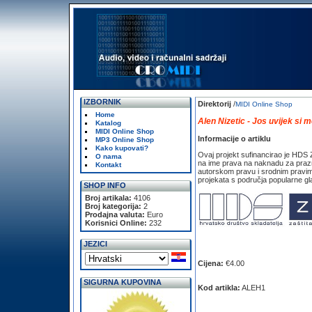
IZBORNIK
Direktorij
/
MIDI Online Shop
Home
Alen Nizetic - Jos uvijek si 
Katalog
MIDI Online Shop
Informacije o artiklu
MP3 Online Shop
Kako kupovati?
Ovaj projekt sufinancirao je HDS
O nama
na ime prava na naknadu za prazn
Kontakt
autorskom pravu i srodnim pravim
projekata s područja popularne gl
SHOP INFO
Broj artikala:
4106
Broj kategorija:
2
Prodajna valuta:
Euro
Korisnici Online:
232
JEZICI
Cijena:
€4.00
SIGURNA KUPOVINA
Kod artikla:
ALEH1