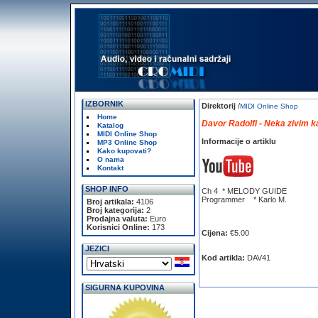
IZBORNIK
Direktorij
/
MIDI Online Shop
Home
Davor Radolfi - Neka zivim k
Katalog
MIDI Online Shop
Informacije o artiklu
MP3 Online Shop
Kako kupovati?
O nama
Kontakt
SHOP INFO
Ch 4 * MELODY GUIDE
Programmer * Karlo M.
Broj artikala:
4106
Broj kategorija:
2
Prodajna valuta:
Euro
Korisnici Online:
173
Cijena:
€5.00
JEZICI
Kod artikla:
DAV41
SIGURNA KUPOVINA