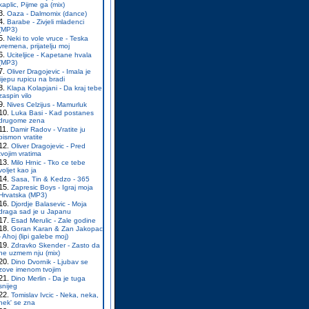
kaplic, Pijme ga (mix)
Oaza - Dalmomix (dance)
Barabe - Zivjeli mladenci
(MP3)
Neki to vole vruce - Teska
vremena, prijatelju moj
Uciteljice - Kapetane hvala
(MP3)
Oliver Dragojevic - Imala je
lijepu rupicu na bradi
Klapa Kolapjani - Da kraj tebe
zaspin vilo
Nives Celzijus - Mamurluk
Luka Basi - Kad postanes
drugome zena
Damir Radov - Vratite ju
pismon vratite
Oliver Dragojevic - Pred
tvojim vratima
Milo Hrnic - Tko ce tebe
voljet kao ja
Sasa, Tin & Kedzo - 365
Zapresic Boys - Igraj moja
Hrvatska (MP3)
Djordje Balasevic - Moja
draga sad je u Japanu
Esad Merulic - Zale godine
Goran Karan & Zan Jakopac
- Ahoj (lipi galebe moj)
Zdravko Skender - Zasto da
ne uzmem nju (mix)
Dino Dvornik - Ljubav se
zove imenom tvojim
Dino Merlin - Da je tuga
snijeg
Tomislav Ivcic - Neka, neka,
nek' se zna