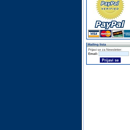
Mailing lista
Prijavi se za Newsletter:
Email: