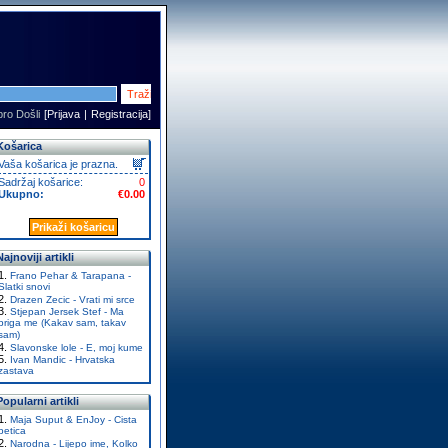
ro Došli
[
Prijava
|
Registracija
]
Košarica
Vaša košarica je prazna.
Sadržaj košarice:
0
Ukupno:
€0.00
Prikaži košaricu
Najnoviji artikli
Frano Pehar & Tarapana -
Slatki snovi
Drazen Zecic - Vrati mi srce
Stjepan Jersek Stef - Ma
briga me (Kakav sam, takav
sam)
Slavonske lole - E, moj kume
Ivan Mandic - Hrvatska
zastava
Popularni artikli
Maja Suput & EnJoy - Cista
petica
Narodna - Lijepo ime, Kolko