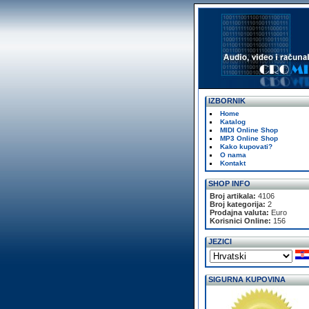
IZBORNIK
Home
Katalog
MIDI Online Shop
MP3 Online Shop
Kako kupovati?
O nama
Kontakt
SHOP INFO
Broj artikala:
4106
Broj kategorija:
2
Prodajna valuta:
Euro
Korisnici Online:
156
JEZICI
SIGURNA KUPOVINA