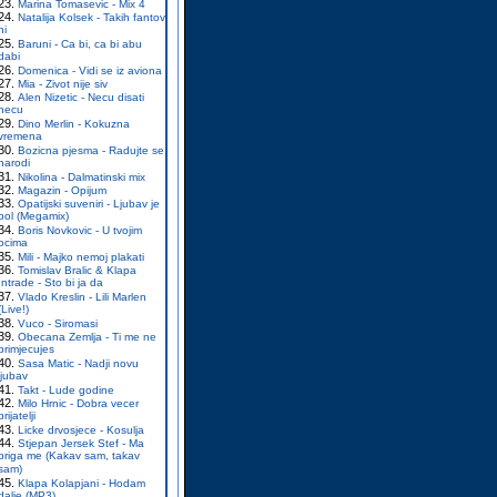
Marina Tomasevic - Mix 4
Natalija Kolsek - Takih fantov
ni
Baruni - Ca bi, ca bi abu
dabi
Domenica - Vidi se iz aviona
Mia - Zivot nije siv
Alen Nizetic - Necu disati
necu
Dino Merlin - Kokuzna
vremena
Bozicna pjesma - Radujte se
narodi
Nikolina - Dalmatinski mix
Magazin - Opijum
Opatijski suveniri - Ljubav je
bol (Megamix)
Boris Novkovic - U tvojim
ocima
Mili - Majko nemoj plakati
Tomislav Bralic & Klapa
Intrade - Sto bi ja da
Vlado Kreslin - Lili Marlen
(Live!)
Vuco - Siromasi
Obecana Zemlja - Ti me ne
primjecujes
Sasa Matic - Nadji novu
ljubav
Takt - Lude godine
Milo Hrnic - Dobra vecer
prijatelji
Licke drvosjece - Kosulja
Stjepan Jersek Stef - Ma
briga me (Kakav sam, takav
sam)
Klapa Kolapjani - Hodam
dalje (MP3)