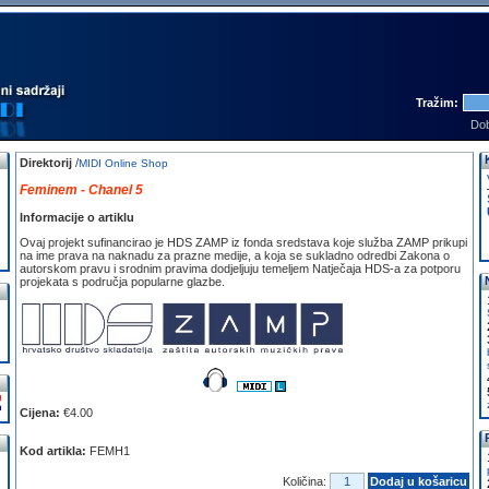
Tražim:
Dob
Direktorij
/
MIDI Online Shop
Feminem - Chanel 5
Informacije o artiklu
Ovaj projekt sufinancirao je HDS ZAMP iz fonda sredstava koje služba ZAMP prikupi
na ime prava na naknadu za prazne medije, a koja se sukladno odredbi Zakona o
autorskom pravu i srodnim pravima dodjeljuju temeljem Natječaja HDS-a za potporu
projekata s područja popularne glazbe.
Cijena:
€4.00
Kod artikla:
FEMH1
Količina:
Dodaj u košaricu