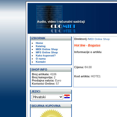
IZBORNIK
Direktorij
/
MIDI Online Shop
Home
Hot line - Bogatas
Katalog
MIDI Online Shop
Informacije o artiklu
MP3 Online Shop
Kako kupovati?
O nama
Kontakt
Cijena:
€4.00
SHOP INFO
Broj artikala:
4106
Kod artikla:
HOTE1
Broj kategorija:
2
Prodajna valuta:
Euro
Korisnici Online:
57
JEZICI
SIGURNA KUPOVINA