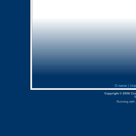
O nama
|
Uvje
Copyright © 2006 CroM
S
Running with