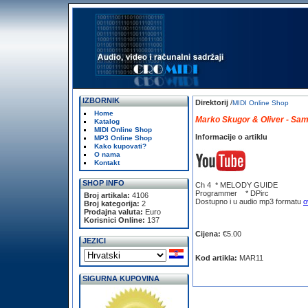
IZBORNIK
Direktorij
/
MIDI Online Shop
Home
Marko Skugor & Oliver - Sa
Katalog
MIDI Online Shop
Informacije o artiklu
MP3 Online Shop
Kako kupovati?
O nama
Kontakt
SHOP INFO
Ch 4 * MELODY GUIDE
Programmer * DPirc
Broj artikala:
4106
Dostupno i u audio mp3 formatu
o
Broj kategorija:
2
Prodajna valuta:
Euro
Korisnici Online:
137
Cijena:
€5.00
JEZICI
Kod artikla:
MAR11
SIGURNA KUPOVINA