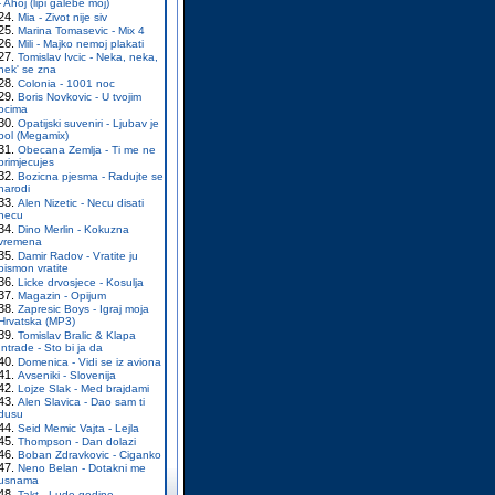
- Ahoj (lipi galebe moj)
Mia - Zivot nije siv
Marina Tomasevic - Mix 4
Mili - Majko nemoj plakati
Tomislav Ivcic - Neka, neka,
nek' se zna
Colonia - 1001 noc
Boris Novkovic - U tvojim
ocima
Opatijski suveniri - Ljubav je
bol (Megamix)
Obecana Zemlja - Ti me ne
primjecujes
Bozicna pjesma - Radujte se
narodi
Alen Nizetic - Necu disati
necu
Dino Merlin - Kokuzna
vremena
Damir Radov - Vratite ju
pismon vratite
Licke drvosjece - Kosulja
Magazin - Opijum
Zapresic Boys - Igraj moja
Hrvatska (MP3)
Tomislav Bralic & Klapa
Intrade - Sto bi ja da
Domenica - Vidi se iz aviona
Avseniki - Slovenija
Lojze Slak - Med brajdami
Alen Slavica - Dao sam ti
dusu
Seid Memic Vajta - Lejla
Thompson - Dan dolazi
Boban Zdravkovic - Ciganko
Neno Belan - Dotakni me
usnama
Takt - Lude godine