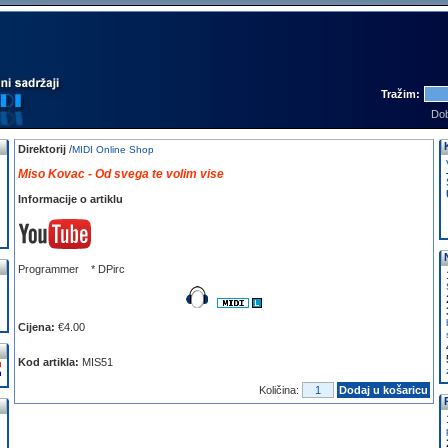
Tražim:
Dob
Direktorij
/
MIDI Online Shop
Miso Kovac - Od svega te volim vise
Informacije o artiklu
Programmer * DPirc
Cijena:
€4.00
Kod artikla:
MIS51
Količina:
Dodaj u košaricu