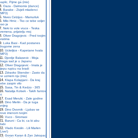
kaplic, Pijme ga (mix)
Oaza - Dalmomix (dance)
Barabe - Zivjeli mladenci
(MP3)
Nives Celzijus - Mamurluk
Milo Hrnic - Tko ce tebe voljet
kao ja
Neki to vole vruce - Teska
vremena, prijatelju moj
Oliver Dragojevic - Pred tvojim
vratima
Luka Basi - Kad postanes
drugome zena
Uciteljice - Kapetane hvala
(MP3)
Djordje Balasevic - Moja
draga sad je u Japanu
Oliver Dragojevic - Imala je
lijepu rupicu na bradi
Zdravko Skender - Zasto da
ne uzmem nju (mix)
Klapa Kolapjani - Da kraj
tebe zaspin vilo
Sasa, Tin & Kedzo - 365
Natalija Kolsek - Takih fantov
ni
Esad Merulic - Zale godine
Dino Merlin - Da je tuga
snijeg
Dino Dvornik - Ljubav se
zove imenom tvojim
Vuco - Siromasi
Baruni - Ca bi, ca bi abu
dabi
Vlado Kreslin - Lili Marlen
(Live!)
Goran Karan & Zan Jakopac