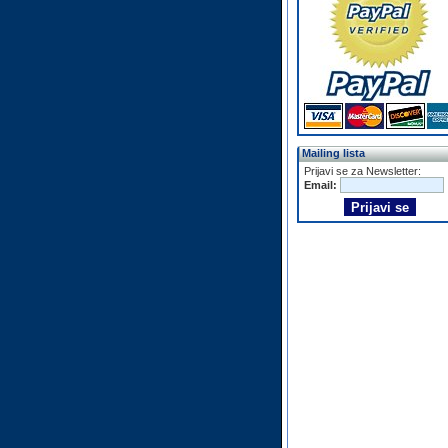
Mailing lista
Prijavi se za Newsletter:
Email: