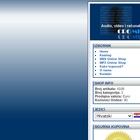
IZBORNIK
Home
Katalog
MIDI Online Shop
MP3 Online Shop
Kako kupovati?
O nama
Kontakt
SHOP INFO
Broj artikala:
4106
Broj kategorija:
2
Prodajna valuta:
Euro
Korisnici Online:
90
JEZICI
SIGURNA KUPOVINA