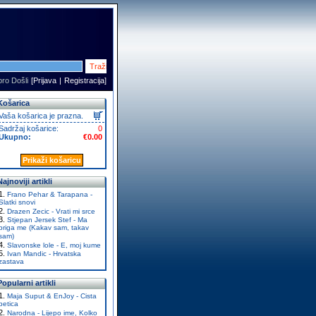
ro Došli
[
Prijava
|
Registracija
]
Košarica
Vaša košarica je prazna.
Sadržaj košarice:
0
Ukupno:
€0.00
Prikaži košaricu
Najnoviji artikli
Frano Pehar & Tarapana -
Slatki snovi
Drazen Zecic - Vrati mi srce
Stjepan Jersek Stef - Ma
briga me (Kakav sam, takav
sam)
Slavonske lole - E, moj kume
Ivan Mandic - Hrvatska
zastava
Popularni artikli
Maja Suput & EnJoy - Cista
petica
Narodna - Lijepo ime, Kolko