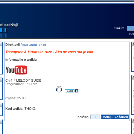
Tražim:
Dob
Direktorij
/
MIDI Online Shop
Thompson & Hrvatske ruze - Ako ne znas sta je bilo
Informacije o artiklu
Ch 4 * MELODY GUIDE
Programmer * DPirc
Cijena:
€5.00
Kod artikla:
THOX1
Količina:
Dodaj u košaricu