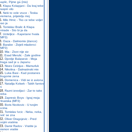
kaplic, Pijme ga (mix)
Klapa Kolapjani - Da kraj tebe
zaspin vilo
Neki to vole vruce - Teska
vremena, prijatelju moj
Milo Hrnic - Tko ce tebe voljet
kao ja
Tomislav Bralic & Klapa
Intrade - Sto bi ja da
Uciteljice - Kapetane hvala
(MP3)
Oaza - Dalmomix (dance)
Barabe - Zivjeli mladenci
(MP3)
Mia - Zivot nije siv
Esad Merulic - Zale godine
Djordje Balasevic - Moja
draga sad je u Japanu
Nives Celzijus - Mamurluk
Nikolina - Dalmatinski mix
Luka Basi - Kad postanes
drugome zena
Domenica - Vidi se iz aviona
Natalija Kolsek - Takih fantov
ni
Razni izvodjaci - Zar to tako
treba
Zapresic Boys - Igraj moja
Hrvatska (MP3)
Boris Novkovic - U tvojim
ocima
Tomislav Ivcic - Neka, neka,
nek' se zna
Oliver Dragojevic - Pred
tvojim vratima
Damir Radov - Vratite ju
pismon vratite