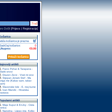
ro Došli
[
Prijava
|
Registracija
]
Košarica
Vaša košarica je prazna.
Sadržaj košarice:
0
Ukupno:
€0.00
Prikaži košaricu
Najnoviji artikli
Frano Pehar & Tarapana -
Slatki snovi
Drazen Zecic - Vrati mi srce
Stjepan Jersek Stef - Ma
briga me (Kakav sam, takav
sam)
Slavonske lole - E, moj kume
Ivan Mandic - Hrvatska
zastava
Popularni artikli
Maja Suput & EnJoy - Cista
petica
Narodna - Lijepo ime, Kolko