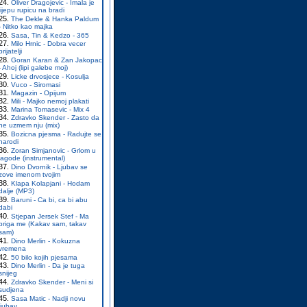
Oliver Dragojevic - Imala je
lijepu rupicu na bradi
The Dekle & Hanka Paldum
- Nitko kao majka
Sasa, Tin & Kedzo - 365
Milo Hrnic - Dobra vecer
prijatelji
Goran Karan & Zan Jakopac
- Ahoj (lipi galebe moj)
Licke drvosjece - Kosulja
Vuco - Siromasi
Magazin - Opijum
Mili - Majko nemoj plakati
Marina Tomasevic - Mix 4
Zdravko Skender - Zasto da
ne uzmem nju (mix)
Bozicna pjesma - Radujte se
narodi
Zoran Simjanovic - Grlom u
jagode (instrumental)
Dino Dvornik - Ljubav se
zove imenom tvojim
Klapa Kolapjani - Hodam
dalje (MP3)
Baruni - Ca bi, ca bi abu
dabi
Stjepan Jersek Stef - Ma
briga me (Kakav sam, takav
sam)
Dino Merlin - Kokuzna
vremena
50 bilo kojih pjesama
Dino Merlin - Da je tuga
snijeg
Zdravko Skender - Meni si
sudjena
Sasa Matic - Nadji novu
ljubav