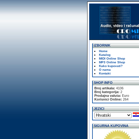
IZBORNIK
Home
Katalog
MIDI Online Shop
MP3 Online Shop
Kako kupovati?
O nama
Kontakt
SHOP INFO
Broj artikala:
4106
Broj kategorija:
2
Prodajna valuta:
Euro
Korisnici Online:
264
JEZICI
SIGURNA KUPOVINA