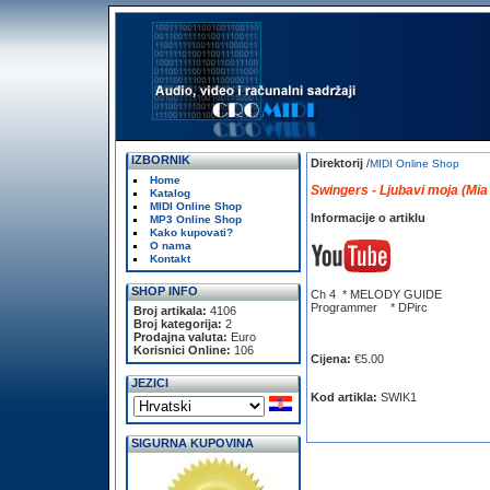
IZBORNIK
Direktorij
/
MIDI Online Shop
Home
Swingers - Ljubavi moja (Mia
Katalog
MIDI Online Shop
Informacije o artiklu
MP3 Online Shop
Kako kupovati?
O nama
Kontakt
SHOP INFO
Ch 4 * MELODY GUIDE
Programmer * DPirc
Broj artikala:
4106
Broj kategorija:
2
Prodajna valuta:
Euro
Korisnici Online:
106
Cijena:
€5.00
JEZICI
Kod artikla:
SWIK1
SIGURNA KUPOVINA