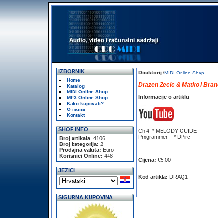
IZBORNIK
Direktorij
/
MIDI Online Shop
Home
Drazen Zecic & Matko i Brane
Katalog
MIDI Online Shop
Informacije o artiklu
MP3 Online Shop
Kako kupovati?
O nama
Kontakt
SHOP INFO
Ch 4 * MELODY GUIDE
Programmer * DPirc
Broj artikala:
4106
Broj kategorija:
2
Prodajna valuta:
Euro
Korisnici Online:
448
Cijena:
€5.00
JEZICI
Kod artikla:
DRAQ1
SIGURNA KUPOVINA