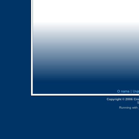
O nama
|
Uvje
Copyright © 2006 CroM
S
Running with