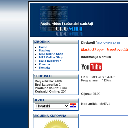
IZBORNIK
Direktorij
/
MIDI Online Shop
Home
Marko Skugor - Ispod ove bil
Katalog
MIDI Online Shop
Informacije o artiklu
MP3 Online Shop
Kako kupovati?
O nama
Kontakt
SHOP INFO
Ch 4 * MELODY GUIDE
Programmer * DPirc
Broj artikala:
4106
Broj kategorija:
2
Prodajna valuta:
Euro
Korisnici Online:
204
Cijena:
€5.00
JEZICI
Kod artikla:
MARV1
SIGURNA KUPOVINA