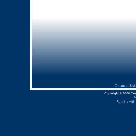
O nama
|
Uvje
Copyright © 2006 CroM
S
Running with