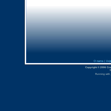
O nama
|
Uvje
Copyright © 2006 CroM
S
Running with