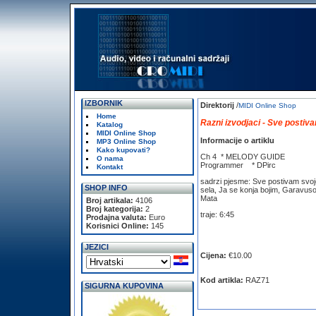
IZBORNIK
Direktorij
/
MIDI Online Shop
Home
Razni izvodjaci - Sve postiv
Katalog
MIDI Online Shop
Informacije o artiklu
MP3 Online Shop
Kako kupovati?
Ch 4 * MELODY GUIDE
O nama
Programmer * DPirc
Kontakt
sadrzi pjesme: Sve postivam svoj
SHOP INFO
sela, Ja se konja bojim, Garavus
Mata
Broj artikala:
4106
Broj kategorija:
2
traje: 6:45
Prodajna valuta:
Euro
Korisnici Online:
145
JEZICI
Cijena:
€10.00
Kod artikla:
RAZ71
SIGURNA KUPOVINA