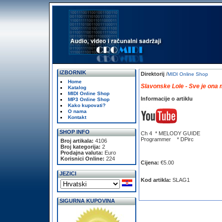
IZBORNIK
Direktorij
/
MIDI Online Shop
Home
Slavonske Lole - Sve je ona 
Katalog
MIDI Online Shop
Informacije o artiklu
MP3 Online Shop
Kako kupovati?
O nama
Kontakt
SHOP INFO
Ch 4 * MELODY GUIDE
Programmer * DPirc
Broj artikala:
4106
Broj kategorija:
2
Prodajna valuta:
Euro
Korisnici Online:
224
Cijena:
€5.00
JEZICI
Kod artikla:
SLAG1
SIGURNA KUPOVINA