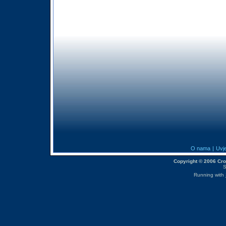
O nama
|
Uvje
Copyright © 2006 CroM
S
Running with