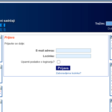
Tražim:
Dob
Prijava
Prijavite se dolje:
E-mail adresa:
Lozinka:
Upamti podatke o logiranju?
Zaboravljena lozinka?