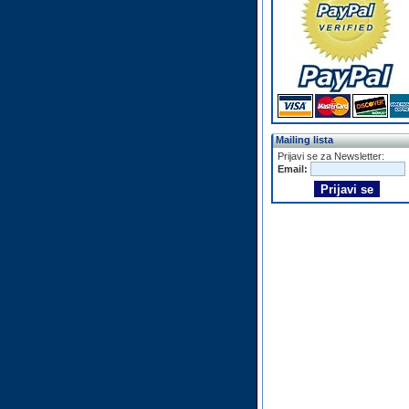
Mailing lista
Prijavi se za Newsletter:
Email: