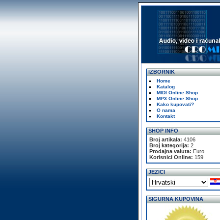
IZBORNIK
Home
Katalog
MIDI Online Shop
MP3 Online Shop
Kako kupovati?
O nama
Kontakt
SHOP INFO
Broj artikala:
4106
Broj kategorija:
2
Prodajna valuta:
Euro
Korisnici Online:
159
JEZICI
SIGURNA KUPOVINA