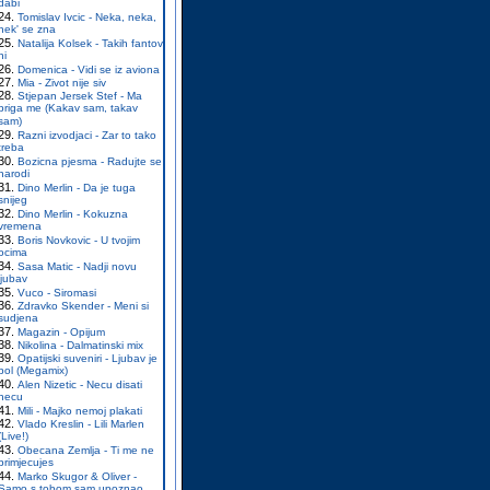
dabi
Tomislav Ivcic - Neka, neka,
nek' se zna
Natalija Kolsek - Takih fantov
ni
Domenica - Vidi se iz aviona
Mia - Zivot nije siv
Stjepan Jersek Stef - Ma
briga me (Kakav sam, takav
sam)
Razni izvodjaci - Zar to tako
treba
Bozicna pjesma - Radujte se
narodi
Dino Merlin - Da je tuga
snijeg
Dino Merlin - Kokuzna
vremena
Boris Novkovic - U tvojim
ocima
Sasa Matic - Nadji novu
ljubav
Vuco - Siromasi
Zdravko Skender - Meni si
sudjena
Magazin - Opijum
Nikolina - Dalmatinski mix
Opatijski suveniri - Ljubav je
bol (Megamix)
Alen Nizetic - Necu disati
necu
Mili - Majko nemoj plakati
Vlado Kreslin - Lili Marlen
(Live!)
Obecana Zemlja - Ti me ne
primjecujes
Marko Skugor & Oliver -
Samo s tobom sam upoznao