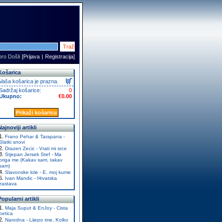
ro Došli
[
Prijava
|
Registracija
]
Košarica
Vaša košarica je prazna.
Sadržaj košarice:
0
Ukupno:
€0.00
Prikaži košaricu
Najnoviji artikli
Frano Pehar & Tarapana -
Slatki snovi
Drazen Zecic - Vrati mi srce
Stjepan Jersek Stef - Ma
briga me (Kakav sam, takav
sam)
Slavonske lole - E, moj kume
Ivan Mandic - Hrvatska
zastava
Popularni artikli
Maja Suput & EnJoy - Cista
petica
Narodna - Lijepo ime, Kolko