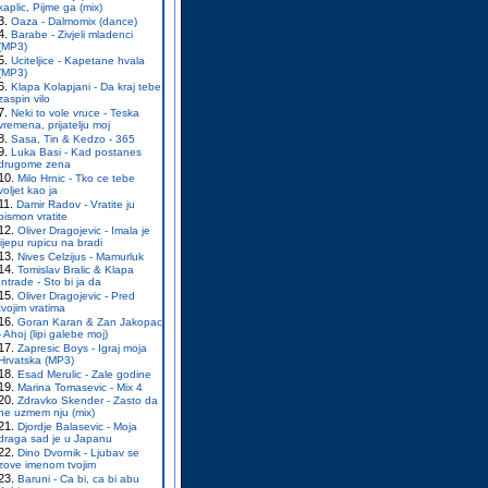
kaplic, Pijme ga (mix)
Oaza - Dalmomix (dance)
Barabe - Zivjeli mladenci
(MP3)
Uciteljice - Kapetane hvala
(MP3)
Klapa Kolapjani - Da kraj tebe
zaspin vilo
Neki to vole vruce - Teska
vremena, prijatelju moj
Sasa, Tin & Kedzo - 365
Luka Basi - Kad postanes
drugome zena
Milo Hrnic - Tko ce tebe
voljet kao ja
Damir Radov - Vratite ju
pismon vratite
Oliver Dragojevic - Imala je
lijepu rupicu na bradi
Nives Celzijus - Mamurluk
Tomislav Bralic & Klapa
Intrade - Sto bi ja da
Oliver Dragojevic - Pred
tvojim vratima
Goran Karan & Zan Jakopac
- Ahoj (lipi galebe moj)
Zapresic Boys - Igraj moja
Hrvatska (MP3)
Esad Merulic - Zale godine
Marina Tomasevic - Mix 4
Zdravko Skender - Zasto da
ne uzmem nju (mix)
Djordje Balasevic - Moja
draga sad je u Japanu
Dino Dvornik - Ljubav se
zove imenom tvojim
Baruni - Ca bi, ca bi abu