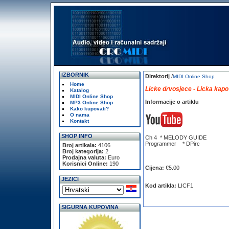
IZBORNIK
Direktorij
/
MIDI Online Shop
Home
Licke drvosjece - Licka kapo
Katalog
MIDI Online Shop
Informacije o artiklu
MP3 Online Shop
Kako kupovati?
O nama
Kontakt
SHOP INFO
Ch 4 * MELODY GUIDE
Programmer * DPirc
Broj artikala:
4106
Broj kategorija:
2
Prodajna valuta:
Euro
Korisnici Online:
190
Cijena:
€5.00
JEZICI
Kod artikla:
LICF1
SIGURNA KUPOVINA